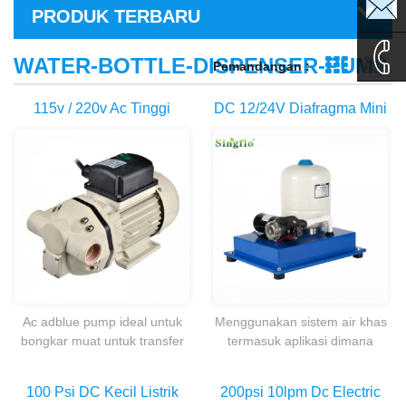
sales1@
PRODUK TERBARU
sales2@
WATER-BOTTLE-DISPENSER-PUMP
Pemandangan :
Grid Vie
Ta
0086-
115v / 220v Ac Tinggi
DC 12/24V Diafragma Mini
Aliran Kecil Asam Kimia
Pompa Air Tekanan Sistem
135995
Urea Adblue Pompa Untuk
Booster
Larutan Urea
Ac adblue pump ideal untuk
Menggunakan sistem air khas
bongkar muat untuk transfer
termasuk aplikasi dimana
cairan kimia, totes atau drum
tersedia air tekanan sangat
adblue, deterjen, sabun, asam
rendah, dan berfluktuasi
100 Psi DC Kecil Listrik
200psi 10lpm Dc Electric
dan alkali.
secara luas.