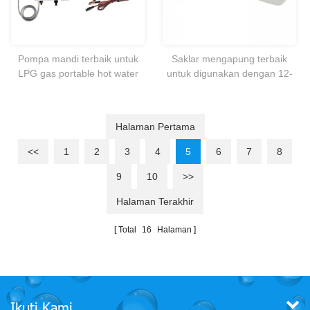
Pompa mandi terbaik untuk
Saklar mengapung terbaik
LPG gas portable hot water
untuk digunakan dengan 12-
heater mandi kamp kafilah
32V lambung kapal pompa
dengan maksimum 20 amp
@12V
Halaman Pertama
<<
1
2
3
4
5
6
7
8
9
10
>>
Halaman Terakhir
Total
16
Halaman
Ikuti Kami