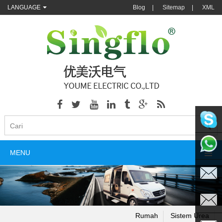
LANGUAGE
Blog
|
Sitemap
|
XML
singflo
MENU
+86135
sales@s
Rumah
Sistem Urea