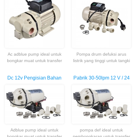
Urea Adblue Pompa Untuk
Ibc Listrik Cair
Larutan Urea
Ac adblue pump ideal untuk
Pompa drum defuksi arus
bongkar muat untuk transfer
listrik yang tinggi untuk tangki
cairan kimia, totes atau drum
sistem jinjing 1000l ibc
adblue, deterjen, sabun, asam
Dc 12v Pengisian Bahan
Pabrik 30-50lpm 12 V / 24
dan alkali.
Bakar Listrik Adblue Def
V Aliran Tinggi Pompa
Diesel Knalpot Pompa
Diafragma Listrik
Fluida Untuk Dijual
Adblue pump ideal untuk
pompa def ideal untuk
bongkar muat untuk transfer
pembongkaran untuk transfer