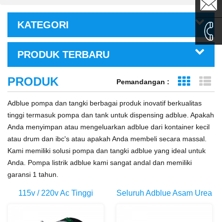
sales1@
KATEGORI
sales2@
PRODUK TERBARU
0086-
PRODUK
Pemandangan :
Grid Vie
Ta
135995
Adblue pompa dan tangki berbagai produk inovatif berkualitas
tinggi termasuk pompa dan tank untuk dispensing adblue. Apakah
Anda menyimpan atau mengeluarkan adblue dari kontainer kecil
atau drum dan ibc's atau apakah Anda membeli secara massal.
Kami memiliki solusi pompa dan tangki adblue yang ideal untuk
Anda. Pompa listrik adblue kami sangat andal dan memiliki
garansi 1 tahun.
115v / 220v Ac Tinggi
Seluruh Adblue Asam Urea
Aliran Kecil Asam Kimia
Mentransfer Pompa Sistem