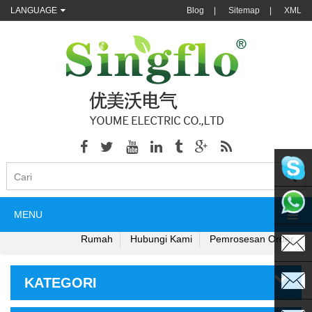
LANGUAGE
Blog
|
Sitemap
|
XML
singflo
MENU
+86135
Rumah
Hubungi Kami
Pemrosesan Order
KATEGORI
sales@s