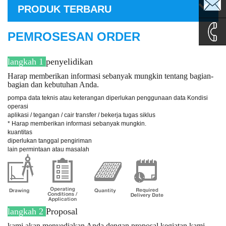
sales1@
PRODUK TERBARU
sales2@
PEMROSESAN ORDER
0086-
langkah 1
penyelidikan
Harap memberikan informasi sebanyak mungkin tentang bagian-
bagian dan kebutuhan Anda.
135995
pompa data teknis atau keterangan diperlukan penggunaan data Kondisi
operasi
aplikasi / tegangan / cair transfer / bekerja tugas siklus
* Harap memberikan informasi sebanyak mungkin.
kuantitas
diperlukan tanggal pengiriman
lain permintaan atau masalah
langkah 2
Proposal
kami akan menyediakan Anda dengan proposal kegiatan kami