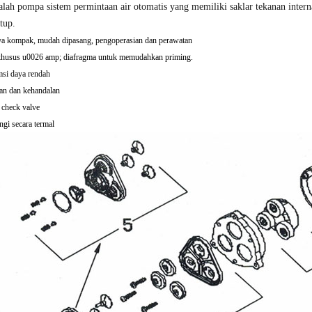
alah pompa sistem permintaan air otomatis yang memiliki saklar tekanan interna
tup.
a kompak, mudah dipasang, pengoperasian dan perawatan
khusus u0026 amp; diafragma untuk memudahkan priming.
si daya rendah
an dan kehandalan
n check valve
ngi secara termal