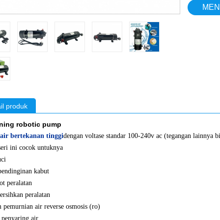
MEN
il produk
ir bertekanan tinggi
dengan voltase standar 100-240v ac (tegangan lainnya bi
eri ini cocok untuknya
uci
pendinginan kabut
FLO-2203 12 volt diafragma
Pompa air RV 12 V terbaik 45psi 12v
ot peralatan
r bertenaga baterai pompa
pompa air tawar 12 volt pompa
rsihkan peralatan
strik
transfer air
m pemurnian air reverse osmosis (ro)
 penyaring air