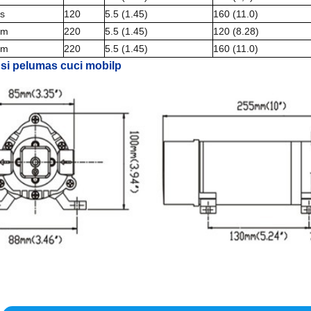
s
120
5.5 (1.45)
160 (11.0)
0m
220
5.5 (1.45)
120 (8.28)
0m
220
5.5 (1.45)
160 (11.0)
si pelumas cuci mobilp