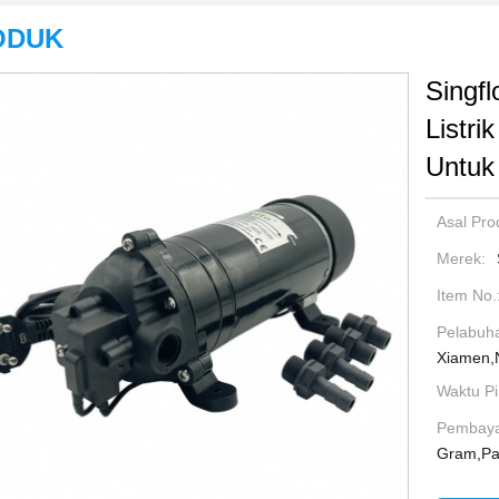
ODUK
Singfl
Listri
Untuk
Asal Pro
Merek:
Item No.
Pelabuha
Xiamen,
Waktu Pi
Pembaya
Gram,Pa