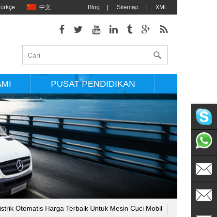
Türkçe
中文
Blog
|
Sitemap
|
XML
AMI
PUSAT PENDIDIKAN
singflo
+86135
sales@s
Listrik Otomatis Harga Terbaik Untuk Mesin Cuci Mobil