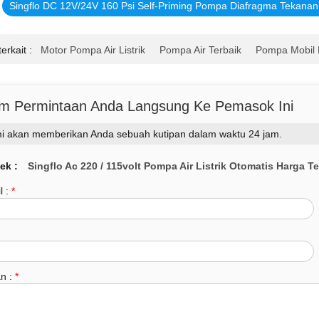
Singflo DC 12V/24V 160 Psi Self-Priming Pompa Diafragma Tekanan
erkait :
Motor Pompa Air Listrik
Pompa Air Terbaik
Pompa Mobil 
im Permintaan Anda Langsung Ke Pemasok Ini
i akan memberikan Anda sebuah kutipan dalam waktu 24 jam.
ek :
Singflo Ac 220 / 115volt Pompa Air Listrik Otomatis Harga T
l :
*
n :
*