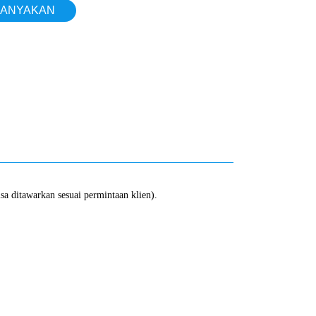
ANYAKAN
sa ditawarkan sesuai permintaan klien).
Pabrikan 3GPM self-priming 12 volt
Terbaik 20LPM 12 volt air asin
RV diafragma pompa sistem air tawar
perahu kit cuci air laut laut