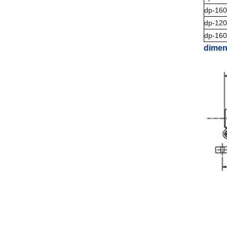
dp-160
dp-12
dp-16
dimen