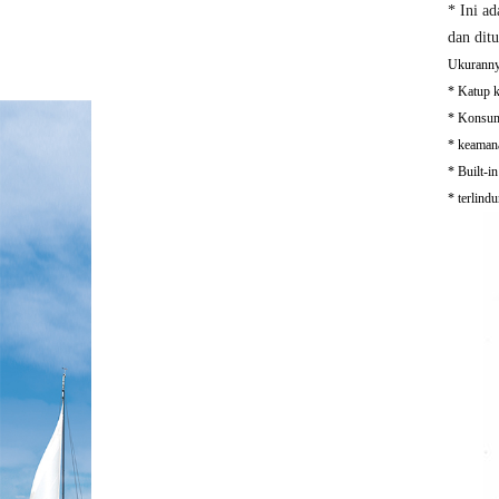
* Ini ad
dan ditu
Ukuranny
* Katup 
* Konsum
* keaman
* Built-i
* terlindu