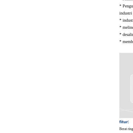
* Pengu
industri
* indust
* melin
* desali
* membe
fitur:
Berat rin