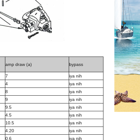
amp draw (a)
bypass
7
iya nih
4
iya nih
8
iya nih
9
iya nih
9.5
iya nih
4.5
iya nih
10.5
iya nih
4.20
iya nih
0,6
iya nih