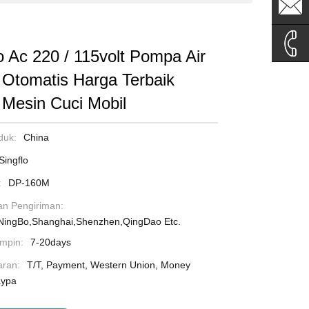
sales1@
sales2@
o Ac 220 / 115volt Pompa Air
k Otomatis Harga Terbaik
0086-
 Mesin Cuci Mobil
135995
duk:
China
Singflo
:
DP-160M
n Pengiriman:
NingBo,Shanghai,Shenzhen,QingDao Etc.
mpin:
7-20days
ran:
T/T, Payment, Western Union, Money
ypa