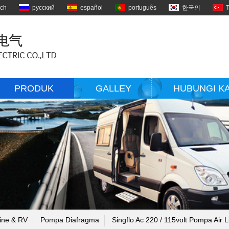
sch
русский
español
português
한국의
PRODUK
GALLEY
HUBUNGI K
ine & RV
Pompa Diafragma
Singflo Ac 220 / 115volt Pompa Air 