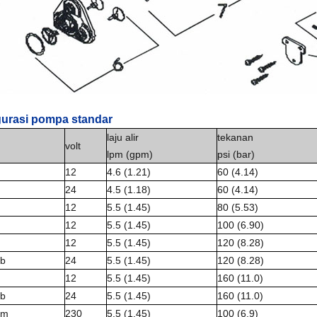
gurasi pompa standar
laju alir
tekanan
volt
lpm (gpm)
psi (bar)
12
4.6 (1.21)
60 (4.14)
24
4.5 (1.18)
60 (4.14)
12
5.5 (1.45)
80 (5.53)
12
5.5 (1.45)
100 (6.90)
12
5.5 (1.45)
120 (8.28)
0b
24
5.5 (1.45)
120 (8.28)
12
5.5 (1.45)
160 (11.0)
0b
24
5.5 (1.45)
160 (11.0)
0m
230
5.5 (1.45)
100 (6,9)