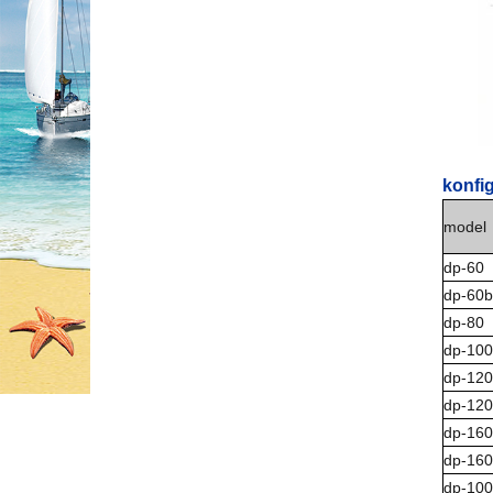
konfi
model
dp-60
dp-60b
dp-80
dp-100
dp-120
dp-12
dp-160
dp-16
dp-10