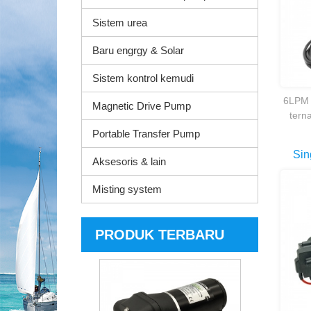
Sistem urea
Baru engrgy & Solar
Sistem kontrol kemudi
6LPM 
Magnetic Drive Pump
tern
jata
Portable Transfer Pump
Sin
Aksesoris & lain
Self
Misting system
PRODUK TERBARU