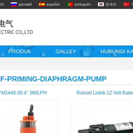
sch
русский
español
português
한국의
PRODUK
GALLEY
HUBUNGI K
F-PRIMING-DIAPHRAGM-PUMP
YM2440-30 4'' 360LPH
Ransel Listrik 12 Volt Bate
bmersible Sumur Solar
Pertanian Ransel Power
Powered Pompa Air
Sprayer Pompa