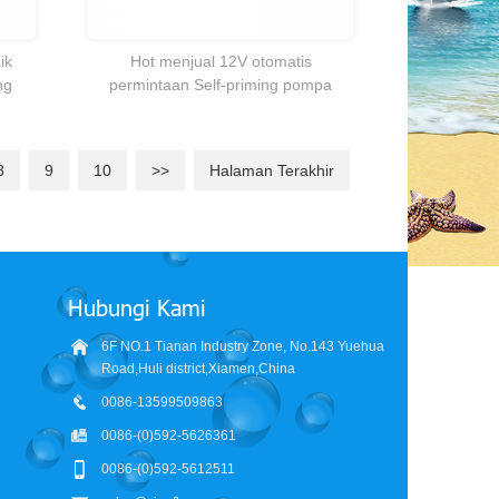
ik
Hot menjual 12V otomatis
ng
permintaan Self-priming pompa
lar
untuk yacht RV.marine,caravan,boat
dll.
Pompa air RV 12 V terbaik 45psi 12v
Pabrikan 3GPM self-priming 12 vo
8
9
10
>>
Halaman Terakhir
pompa air tawar 12 volt pompa
RV diafragma pompa sistem air t
transfer air
Hubungi Kami
6F NO.1 Tianan Industry Zone, No.143 Yuehua
Road,Huli district,Xiamen,China
0086-13599509863
0086-(0)592-5626361
0086-(0)592-5612511