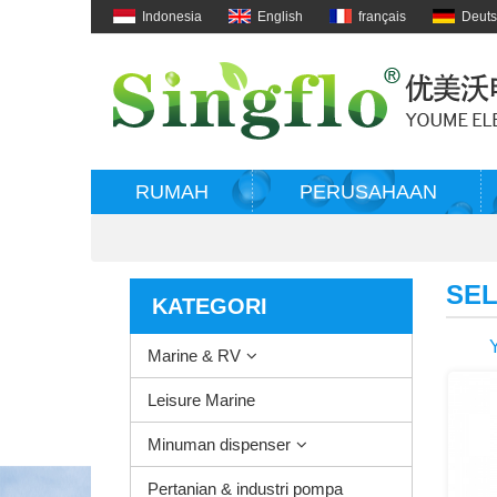
Indonesia
English
français
Deut
RUMAH
PERUSAHAAN
SEL
KATEGORI
Marine & RV
Su
Leisure Marine
Minuman dispenser
Pertanian & industri pompa