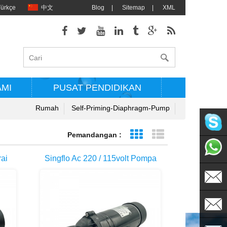
Türkçe
中文
Blog
|
Sitemap
|
XML
AMI
PUSAT PENDIDIKAN
Rumah
Self-Priming-Diaphragm-Pump
Pemandangan :
Grid View
Tampilan daftar
singflo
rai
Singflo Ac 220 / 115volt Pompa
+86135
ed
Air Listrik Otomatis Harga Terbaik
Untuk Mesin Cuci Mobil
sales@s