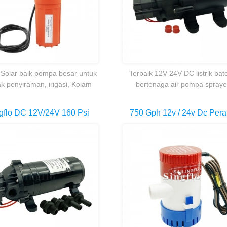
Solar baik pompa besar untuk
Terbaik 12V 24V DC listrik bate
ak penyiraman, irigasi, Kolam
bertenaga air pompa spraye
h terpencil rumah dan kabin.
pertanian
gflo DC 12V/24V 160 Psi
750 Gph 12v / 24v Dc Per
-Priming Pompa Diafragma
Selam Kapal Selam Laut P
Tekanan Mesin Cuci
Air