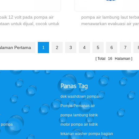
baik 12 volt pada pompa air
pompa air lambung laut terba
taan untuk dijual, cocok untuk
menawarkan evakuasi air ya
ng, pertanian sprayer, sprinkler
diaktifkan oleh panel atau sak
dll
pelampung.
erbaik 12 volt sesuai
Singflo FLO-2203 12 volt diafragma
alaman Pertama
1
2
3
4
5
6
7
an pompa air diafragma
pompa air bertenaga baterai pompa
motor RV
sprayer listrik
Total
16
Halaman
Panas Tag
dek washdown pompa
Pompa Pemanas air
r
pompa lambung listrik
ri pompa
motor pompa air listrik
tekanan washer pompa bagian