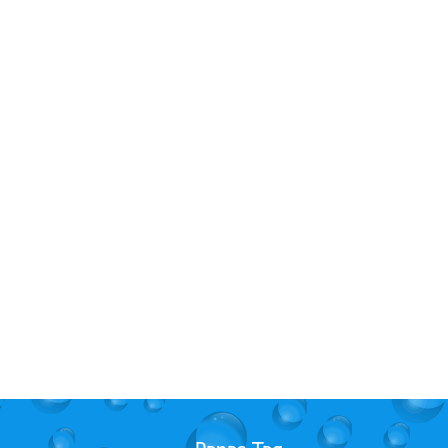
erbaik 12 volt sesuai
Singflo FLO-2203 12 volt diafragma
an pompa air diafragma
pompa air bertenaga baterai pompa
motor RV
sprayer listrik