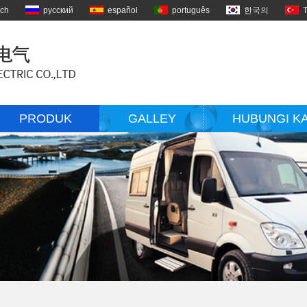
sch
русский
español
português
한국의
PRODUK
GALLEY
HUBUNGI K