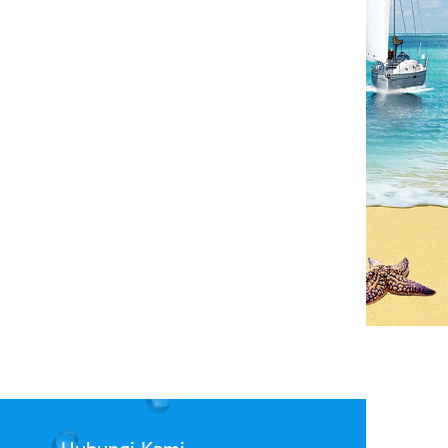
Pompa air RV 12 V terbaik 45psi 12v
Pabrikan 3GPM self-priming 12 vo
pompa air tawar 12 volt pompa
RV diafragma pompa sistem air t
transfer air