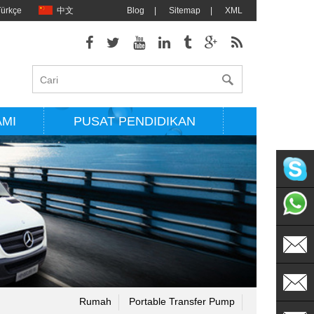
Türkçe
中文
Blog
|
Sitemap
|
XML
AMI
PUSAT PENDIDIKAN
singflo
+86135
sales@s
Rumah
Portable Transfer Pump