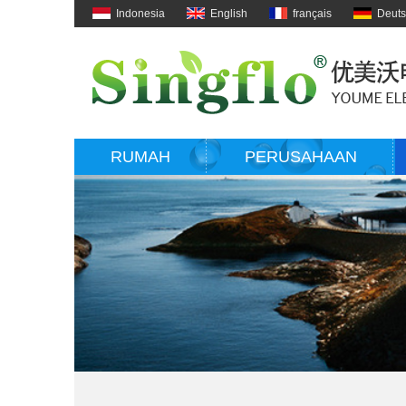
Indonesia
English
français
Deut
RUMAH
PERUSAHAAN